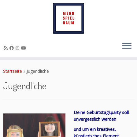
Zum
Inhalt
Startseite
»
Jugendliche
springen
Jugendliche
Deine Geburtstagsparty soll
unvergesslich werden
und um ein kreatives,
künstlerisches Element